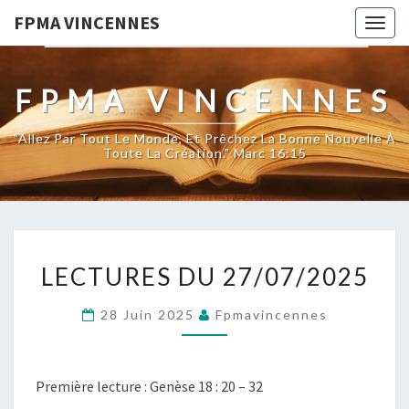
FPMA VINCENNES
Togg
navig
FPMA VINCENNES
"Allez Par Tout Le Monde, Et Prêchez La Bonne Nouvelle À
Toute La Création." Marc 16:15
LECTURES
LECTURES DU 27/07/2025
DU
27/07/2025
28 Juin 2025
Fpmavincennes
Première lecture : Genèse 18 : 20 – 32