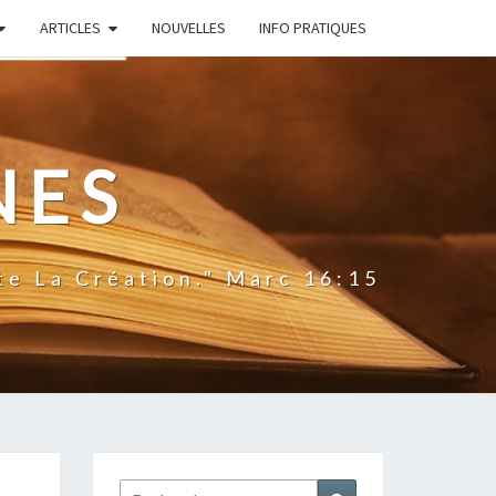
ARTICLES
NOUVELLES
INFO PRATIQUES
NES
te La Création." Marc 16:15
Rechercher :
Recherche