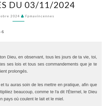
S DU 03/11/2024
DU
03/11/2024
tobre 2024
Fpmavincennes
2-6
ton Dieu, en observant, tous les jours de ta vie, toi,
, toutes ses lois et tous ses commandements que je te
oient prolongés.
et tu auras soin de les mettre en pratique, afin que
ipliiez beaucoup, comme te l'a dit l'Éternel, le Dieu
 pays où coulent le lait et le miel.