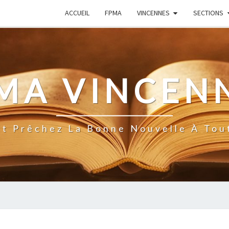
ACCUEIL
FPMA
VINCENNES
SECTIONS
MA VINCEN
Et Prêchez La Bonne Nouvelle À Tou
LECTURES